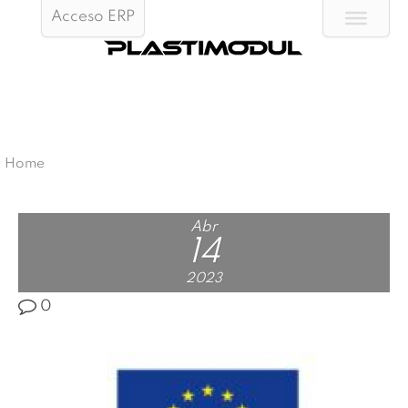
Acceso ERP
Home
Abr
14
2023
0