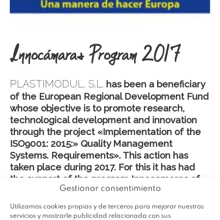
Innocámaras Program 2017
PLASTIMODUL, S.L.
has been a beneficiary
of the European Regional Development Fund
whose objective is to promote research,
technological development and innovation
through the project
«Implementation of the
ISO9001: 2015:» Quality Management
Systems. Requirements».
This action has
taken place during 2017. For this it has had
the support of the program Innocameras of
Gestionar consentimiento
the Chamber of Alicante».
Utilizamos cookies propias y de terceros para mejorar nuestros
servicios y mostrarle publicidad relacionada con sus
←
Entrada anterior
Entrada siguiente
→