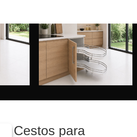
Esquinera Gemela
LUXE
DELUXE
 y Cestos para