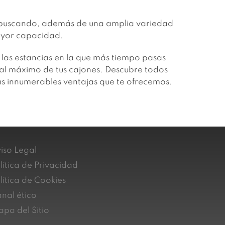
buscando, además de una amplia variedad
mayor capacidad.
 las estancias en la que más tiempo pasas
s al máximo de tus cajones. Descubre todos
as innumerables ventajas que te ofrecemos.
iso Legal
lítica de Privacidad
lítica de Cookies
nal ético
pa del Sitio