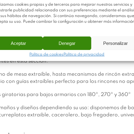
lizamos cookies propias y de terceros para mejorar nuestros servicios y
Cajones
strarle publicidad relacionada con sus preferencias mediante el análisi
 sus hábitos de navegación. Si continúa navegando, consideramos qu
epta su uso. Puede cambiar la configuración u obtener más informació
en tu cocina y sacar el máximo rendimiento a tus cajones
distribuidor de mecanismos y cestos para cajones
de refe
para cajones de cocina que puedas imaginar, adaptándo
Aceptar
Denegar
Personalizar
e los mejores resultados.
Política de cookies
Política de privacidad
tes en esta sección:
 de mesa extraíble, hasta mecanismos de rincón extraí
o con guías extraíbles perfecto para los rincones no 
 giratorias para bajos armarios con 180º, 270º y 360º
tamaños y diseños dependiendo su uso: disponemos de bo
scurreplatos extraible, cacerolero, bajo fregadero, unive