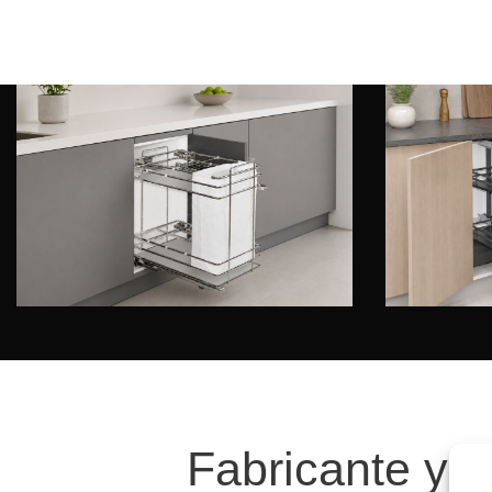
Mec
Botelleros DELUXE
Ext
Fabricante y 