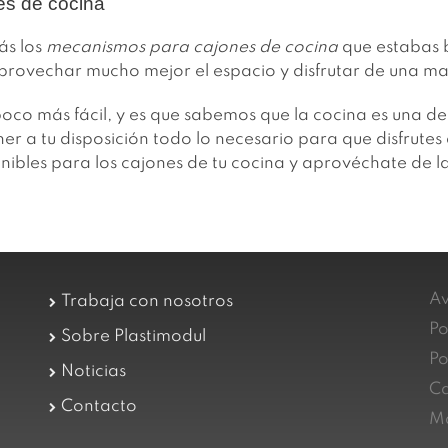
s de cocina
ás los
mecanismos para cajones de cocina
que estabas 
aprovechar mucho mejor el espacio y disfrutar de una 
poco más fácil, y es que sabemos que la cocina es una de
ner a tu disposición todo lo necesario para que disfrute
nibles para los cajones de tu cocina y aprovéchate de l
Av
Trabaja con nosotros
Po
Sobre Plastimodul
Po
Noticias
Ca
Contacto
Ma