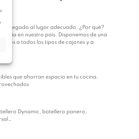
s
e
n
, has llegado al lugar adecuado. ¿Por qué?
rencia en nuestro país. Disponemos de una
nos a todos los tipos de cajones y a
bles que ahorran espacio en tu cocina.
aprovechados
tellero Dynamic, botellero panero,
rsal…