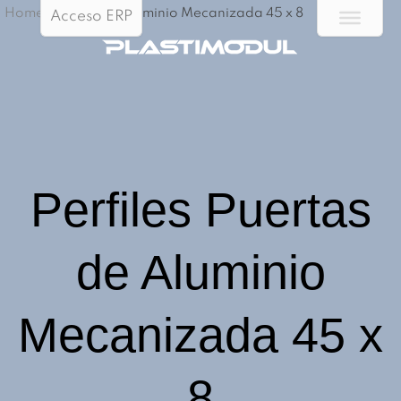
Home
/
Perfiles P/Aluminio Mecanizada 45 x 8
Acceso ERP
Perfiles Puertas
de Aluminio
Mecanizada 45 x
8