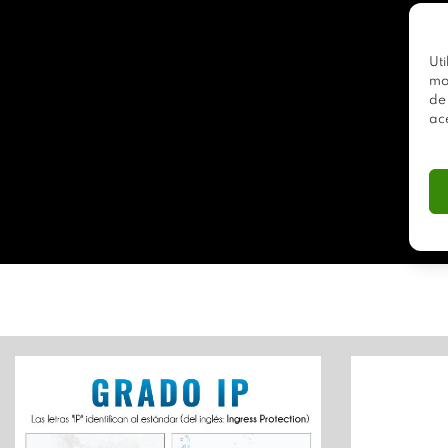
Uti
mo
de
ac