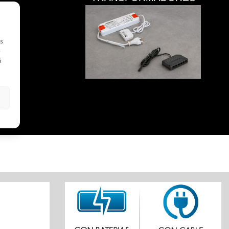
s
e
n