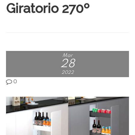
Giratorio 270º
Mar
28
2022
0