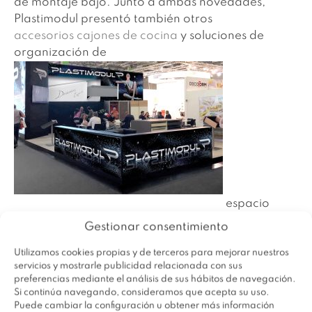
de montaje bajo. Junto a ambas novedades,
Plastimodul presentó también otros
accesorios cajones de cocina
y soluciones de
organización de
espacio
para el interior de armarios y vestidores.
Gestionar consentimiento
Nuestra presencia en la pasada edición de
Utilizamos cookies propias y de terceros para mejorar nuestros
servicios y mostrarle publicidad relacionada con sus
Interzum resultó altamente satisfactoria, habiendo
preferencias mediante el análisis de sus hábitos de navegación.
recibido numerosas visitas, tanto de clientes
Si continúa navegando, consideramos que acepta su uso.
actuales, como de nuevos contactos, que
Puede cambiar la configuración u obtener más información