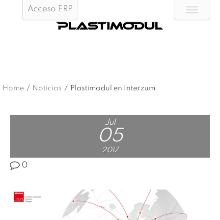
Acceso ERP
Home
/
Noticias
/
Plastimodul en Interzum
Jul
05
2017
0