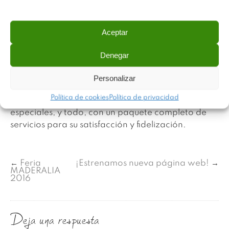
quedaron gratamente impresionados por las
novedades y productos presentados en su stand.
Aceptar
La presencia en la feria obedece a nuestra filosofía
de estar siempre a la vanguardia del mercado,
Denegar
atentos a las últimas tendencias de producto y
ofreciendo la máxima flexibilidad para adaptarse
Personalizar
a las necesidades de los clientes en todo
Política de cookies
Política de privacidad
momento, incluso con la producción de
especiales, y todo, con un paquete completo de
servicios para su satisfacción y fidelización.
←
Feria
¡Estrenamos nueva página web!
→
MADERALIA
2016
Deja una respuesta