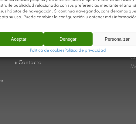
strarle publicidad relacionada con sus preferencias mediante el análisi
 sus hábitos de navegación. Si continúa navegando, consideramos qu
epta su uso. Puede cambiar la configuración u obtener más informació
Av
Trabaja con nosotros
Aceptar
Denegar
Personalizar
Po
Sobre Plastimodul
Po
Política de cookies
Política de privacidad
Noticias
Ca
Contacto
Ma
ar