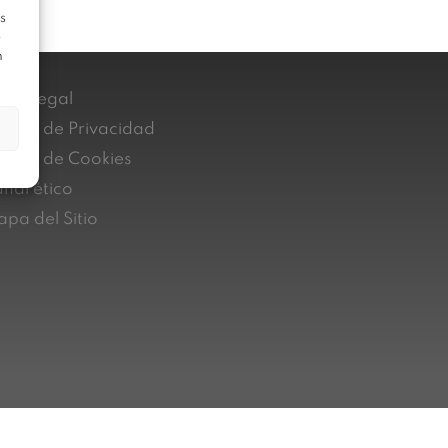
s
e
n
iso Legal
lítica de Privacidad
lítica de Cookies
nal ético
pa del Sitio