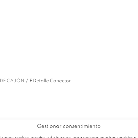
EMPRESA
PRODUCTOS
OFERTA
Z DE CAJÓN
/
F Detalle Conector
Gestionar consentimiento
lizamos cookies propias y de terceros para mejorar nuestros servicios y