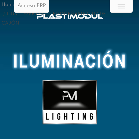
Home
Acceso ERP
/
ILUM – PERFILES C/LED INTEGRADO LUZ DE
CAJÓN