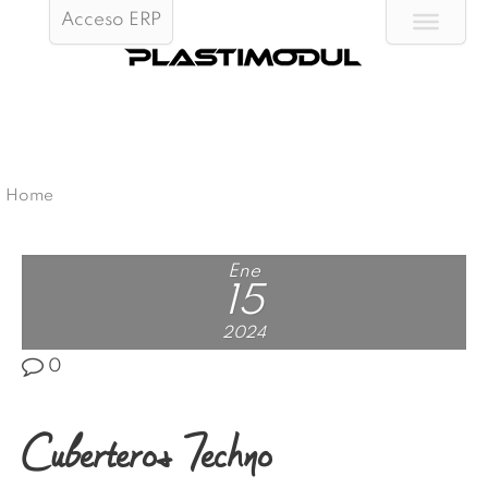
Acceso ERP
Home
Ene
15
2024
0
Cuberteros Techno