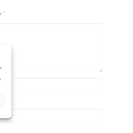
on
*
s
e
n