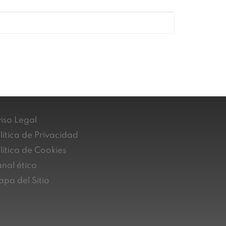
iso Legal
lítica de Privacidad
lítica de Cookies
nal ético
pa del Sitio