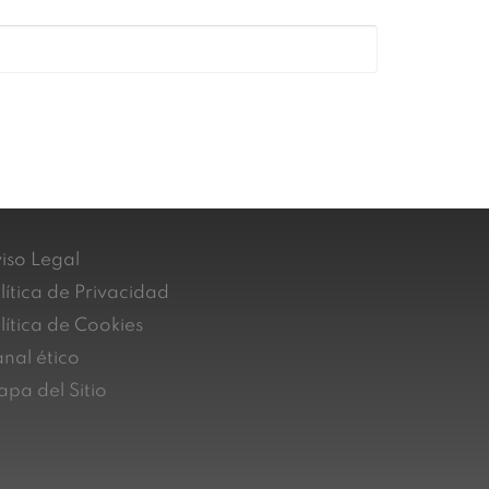
iso Legal
lítica de Privacidad
lítica de Cookies
nal ético
pa del Sitio