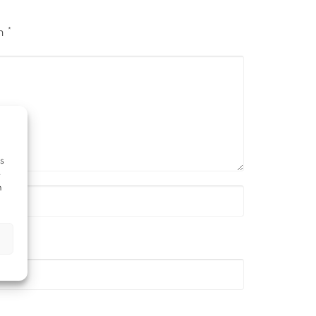
on
*
s
e
n