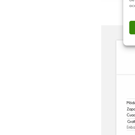
de
ac