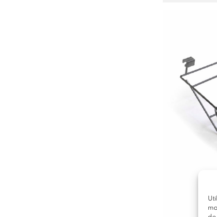
Uti
mo