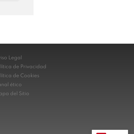
iso Legal
lítica de Privacidad
lítica de Cookies
nal ético
pa del Sitio