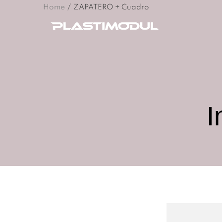
Home
/
ZAPATERO + Cuadro
I