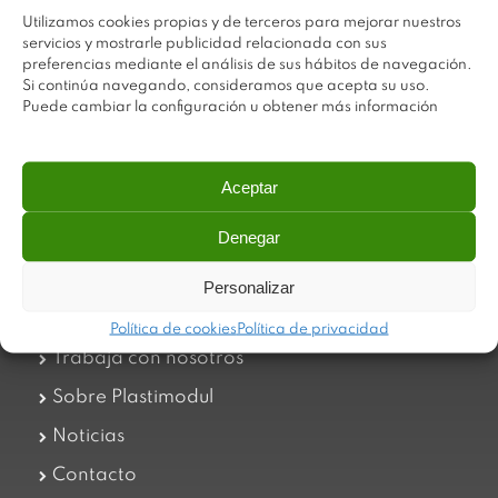
Utilizamos cookies propias y de terceros para mejorar nuestros
servicios y mostrarle publicidad relacionada con sus
preferencias mediante el análisis de sus hábitos de navegación.
Si continúa navegando, consideramos que acepta su uso.
Puede cambiar la configuración u obtener más información
Aceptar
Plastimodul tiene como objetivo ofrecer productos
innovadores y de máxima calidad, invirtiendo con decisión
en medios tecnológicos que permiten aportar soluciones
Denegar
dinámicas y operativas. Utilizamos materiales de primera
calidad y el mejor servicio a nuestros clientes.
Personalizar
Política de cookies
Política de privacidad
Trabaja con nosotros
Sobre Plastimodul
Noticias
Contacto