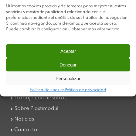
Utilizamos cookies propias y de terceros para mejorar nuestros
servicios y mostrarle publicidad relacionada con sus
preferencias mediante el análisis de sus hábitos de navegación.
Si continúa navegando, consideramos que acepta su uso.
Puede cambiar la configuración u obtener más información
Aceptar
Plastimodul tiene como objetivo ofrecer productos
innovadores y de máxima calidad, invirtiendo con decisión
en medios tecnológicos que permiten aportar soluciones
Denegar
dinámicas y operativas. Utilizamos materiales de primera
calidad y el mejor servicio a nuestros clientes.
Personalizar
Política de cookies
Política de privacidad
Trabaja con nosotros
Sobre Plastimodul
Noticias
Contacto