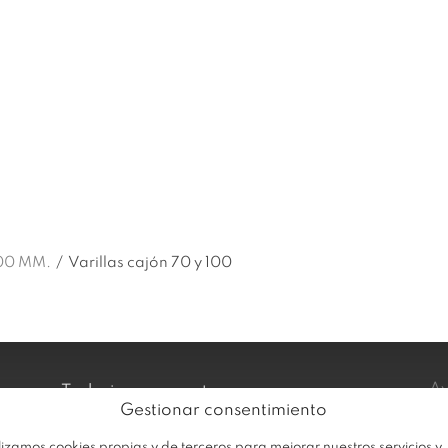
EMPRESA
PRODUCTOS
OFERTA
100 MM.
/
Varillas cajón 70 y 100
Av
Trabaja con nosotros
Gestionar consentimiento
Po
Sobre Plastimodul
lizamos cookies propias y de terceros para mejorar nuestros servicios y