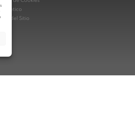
lítica de Cookies
s
nal ético
e
n
pa del Sitio