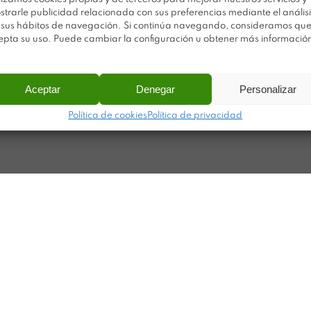
Po
Noticias
strarle publicidad relacionada con sus preferencias mediante el análisi
Ca
 sus hábitos de navegación. Si continúa navegando, consideramos qu
Contacto
epta su uso. Puede cambiar la configuración u obtener más informació
Ma
ar
Aceptar
Denegar
Personalizar
Política de cookies
Política de privacidad