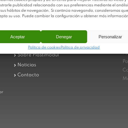
strarle publicidad relacionada con sus preferencias mediante el análisi
 sus hábitos de navegación. Si continúa navegando, consideramos qu
epta su uso. Puede cambiar la configuración u obtener más informació
Aceptar
Denegar
Personalizar
Av
Trabaja con nosotros
Política de cookies
Política de privacidad
Po
Sobre Plastimodul
Po
Noticias
Ca
Contacto
Ma
ar