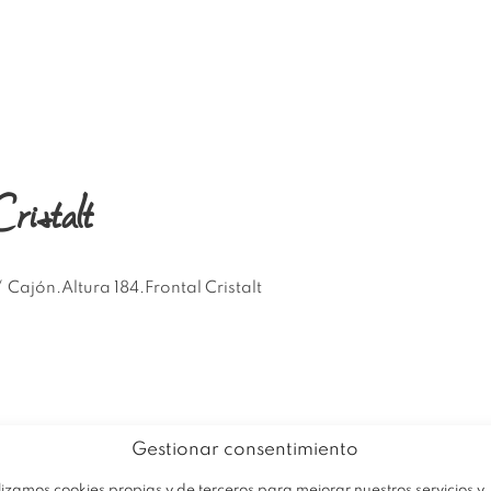
EMPRESA
PRODUCTOS
OFERTA
ristalt
/
Cajón.Altura 184.Frontal Cristalt
Gestionar consentimiento
lizamos cookies propias y de terceros para mejorar nuestros servicios y