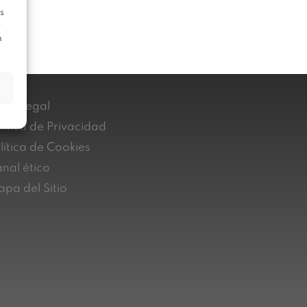
s
e
n
iso Legal
lítica de Privacidad
lítica de Cookies
nal ético
pa del Sitio