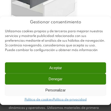
Gestionar consentimiento
Utilizamos cookies propias y de terceros para mejorar nuestros
servicios y mostrarle publicidad relacionada con sus
preferencias mediante el análisis de sus hábitos de navegación.
Si continúa navegando, consideramos que acepta su uso.
Puede cambiar la configuración u obtener más información
Aceptar
Denegar
Personalizar
Plastimodul tiene como objetivo ofrecer productos
innovadores y de máxima calidad, invirtiendo con decisión
Política de cookies
Política de privacidad
en medios tecnológicos que permiten aportar soluciones
dinámicas y operativas. Utilizamos materiales de primera