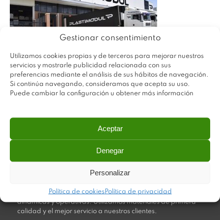
Gestionar consentimiento
Utilizamos cookies propias y de terceros para mejorar nuestros
servicios y mostrarle publicidad relacionada con sus
preferencias mediante el análisis de sus hábitos de navegación.
Si continúa navegando, consideramos que acepta su uso.
Puede cambiar la configuración u obtener más información
Aceptar
Denegar
Personalizar
Plastimodul tiene como objetivo ofrecer productos
innovadores y de máxima calidad, invirtiendo con decisión
Política de cookies
Política de privacidad
en medios tecnológicos que permiten aportar soluciones
dinámicas y operativas. Utilizamos materiales de primera
calidad y el mejor servicio a nuestros clientes.