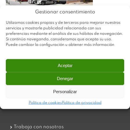
Gestionar consentimiento
Utilizamos cookies propias y de terceros para mejorar nuestros
servicios y mostrarle publicidad relacionada con sus
preferencias mediante el análisis de sus hábitos de navegación.
Si continúa navegando, consideramos que acepta su uso.
Puede cambiar la configuración u obtener más información
Aceptar
Denegar
Plastimodul tiene como objetivo ofrecer productos
innovadores y de máxima calidad, invirtiendo con decisión
Personalizar
en medios tecnológicos que permiten aportar soluciones
dinámicas y operativas. Utilizamos materiales de primera
Política de cookies
Política de privacidad
calidad y el mejor servicio a nuestros clientes.
Trabaja con nosotros