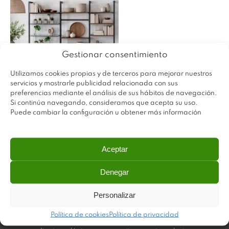
Gestionar consentimiento
Utilizamos cookies propias y de terceros para mejorar nuestros
servicios y mostrarle publicidad relacionada con sus
preferencias mediante el análisis de sus hábitos de navegación.
Si continúa navegando, consideramos que acepta su uso.
Puede cambiar la configuración u obtener más información
Aceptar
Denegar
Personalizar
Plastimodul tiene como objetivo ofrecer productos
Política de cookies
Política de privacidad
innovadores y de máxima calidad, invirtiendo con decisión