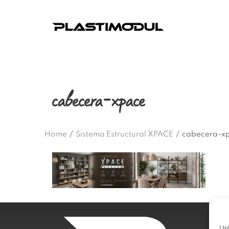
cabecera-xpace
Home
/
Sistema Estructural XPACE
/
cabecera-x
Uti