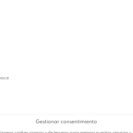
EMPRESA
PRODUCTOS
OFERTAS
pace
Gestionar consentimiento
Av
Trabaja con nosotros
lizamos cookies propias y de terceros para mejorar nuestros servicios y