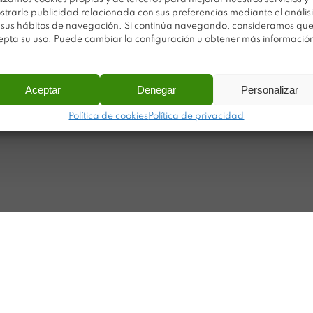
strarle publicidad relacionada con sus preferencias mediante el análisi
Po
Sobre Plastimodul
 sus hábitos de navegación. Si continúa navegando, consideramos qu
Po
epta su uso. Puede cambiar la configuración u obtener más informació
Noticias
Ca
Contacto
Ma
Aceptar
Denegar
Personalizar
ar
Política de cookies
Política de privacidad