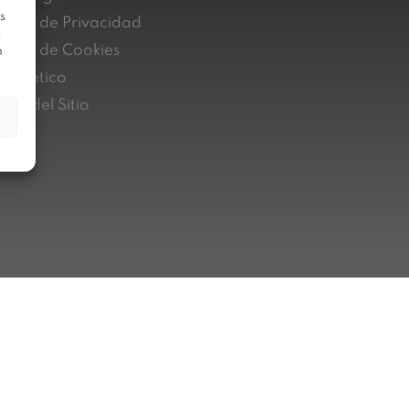
s
lítica de Privacidad
e
lítica de Cookies
n
nal ético
pa del Sitio