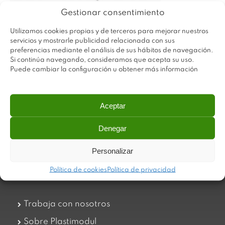
Gestionar consentimiento
Utilizamos cookies propias y de terceros para mejorar nuestros
servicios y mostrarle publicidad relacionada con sus
preferencias mediante el análisis de sus hábitos de navegación.
Si continúa navegando, consideramos que acepta su uso.
Puede cambiar la configuración u obtener más información
Aceptar
Plastimodul tiene como objetivo ofrecer productos
Denegar
innovadores y de máxima calidad, invirtiendo con decisión
en medios tecnológicos que permiten aportar soluciones
Personalizar
dinámicas y operativas. Utilizamos materiales de primera
calidad y el mejor servicio a nuestros clientes.
Política de cookies
Política de privacidad
Trabaja con nosotros
Sobre Plastimodul