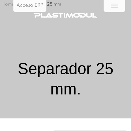
Home
/
SEPARADOR 25 mm
Acceso ERP
Separador 25
mm.