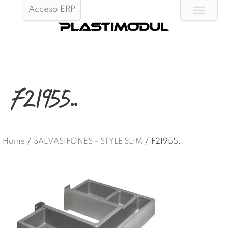
Acceso ERP
F21955..
Home
/
SALVASIFONES – STYLE SLIM
/
F21955..