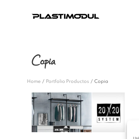
Copia
Home
/
Portfolio Productos
/
Copia
Uti