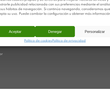
strarle publicidad relacionada con sus preferencias mediante el análisi
 sus hábitos de navegación. Si continúa navegando, consideramos qu
Av
Trabaja con nosotros
epta su uso. Puede cambiar la configuración u obtener más informació
Po
Sobre Plastimodul
Po
Noticias
Aceptar
Denegar
Personalizar
Ca
Contacto
Política de cookies
Política de privacidad
Ma
ar