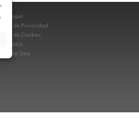
s
e
iso Legal
n
lítica de Privacidad
lítica de Cookies
nal ético
pa del Sitio