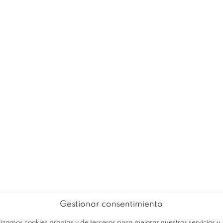
EMPRESA
PRODUCTOS
OFERTA
Gestionar consentimiento
lizamos cookies propias y de terceros para mejorar nuestros servicios y