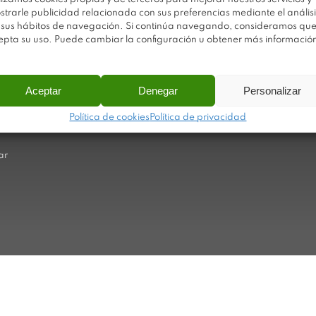
strarle publicidad relacionada con sus preferencias mediante el análisi
 sus hábitos de navegación. Si continúa navegando, consideramos qu
Av
Trabaja con nosotros
epta su uso. Puede cambiar la configuración u obtener más informació
Po
Sobre Plastimodul
Po
Noticias
Aceptar
Denegar
Personalizar
Ca
Contacto
Política de cookies
Política de privacidad
Ma
ar