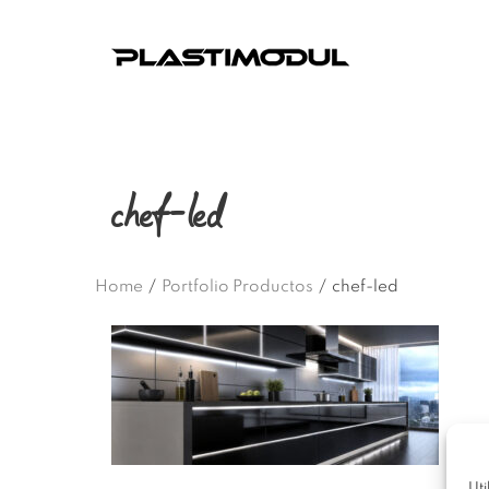
chef-led
Home
/
Portfolio Productos
/
chef-led
Uti