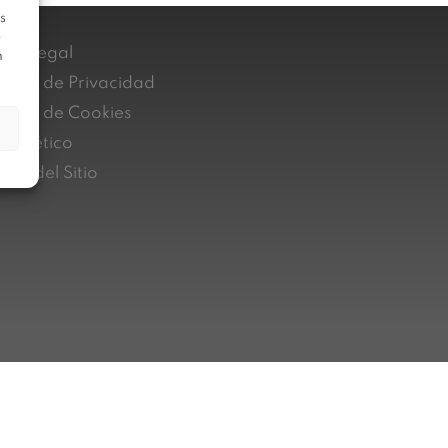
s
e
iso Legal
n
lítica de Privacidad
lítica de Cookies
nal ético
pa del Sitio