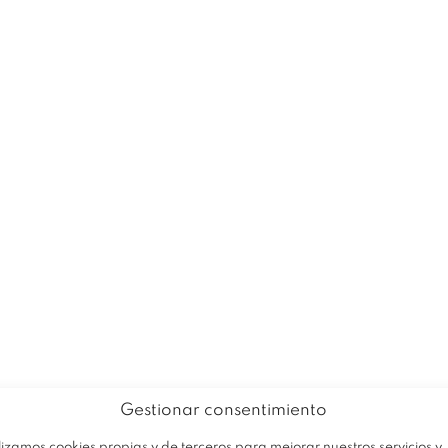
EMPRESA
PRODUCTOS
OFERTA
Gestionar consentimiento
lizamos cookies propias y de terceros para mejorar nuestros servicios y