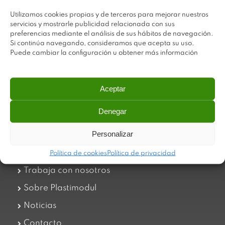
Utilizamos cookies propias y de terceros para mejorar nuestros
servicios y mostrarle publicidad relacionada con sus
preferencias mediante el análisis de sus hábitos de navegación.
Si continúa navegando, consideramos que acepta su uso.
Puede cambiar la configuración u obtener más información
Aceptar
Plastimodul tiene como objetivo ofrecer productos
innovadores y de máxima calidad, invirtiendo con decisión
Denegar
en medios tecnológicos que permiten aportar soluciones
dinámicas y operativas. Utilizamos materiales de primera
calidad y el mejor servicio a nuestros clientes.
Personalizar
Política de cookies
Política de privacidad
Trabaja con nosotros
Sobre Plastimodul
Noticias
Contacto