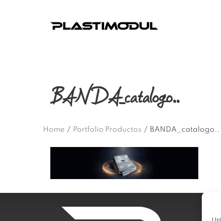
BANDA_catalogo..
Home
/
Portfolio Productos
/
BANDA_catalogo..
Uti