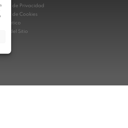
s
lítica de Privacidad
e
lítica de Cookies
n
nal ético
pa del Sitio