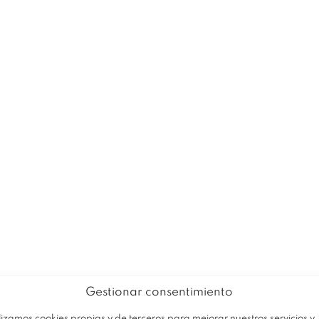
EMPRESA
PRODUCTOS
OFERTA
Gestionar consentimiento
Av
Trabaja con nosotros
lizamos cookies propias y de terceros para mejorar nuestros servicios y