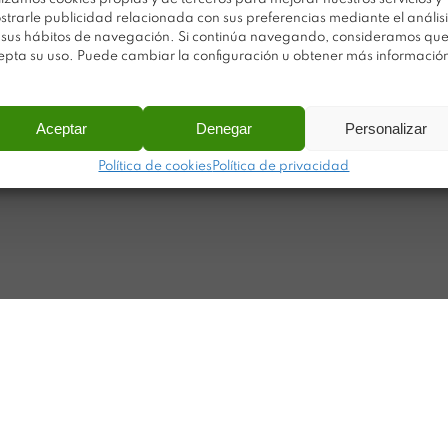
strarle publicidad relacionada con sus preferencias mediante el análisi
Po
Sobre Plastimodul
 sus hábitos de navegación. Si continúa navegando, consideramos qu
Po
epta su uso. Puede cambiar la configuración u obtener más informació
Noticias
Ca
Contacto
Ma
Aceptar
Denegar
Personalizar
ar
Política de cookies
Política de privacidad