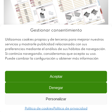
Carros y Guías
Gestionar consentimiento
Utilizamos cookies propias y de terceros para mejorar nuestros
servicios y mostrarle publicidad relacionada con sus
preferencias mediante el análisis de sus hábitos de navegación.
Si continúa navegando, consideramos que acepta su uso.
Frenos y Kits
Puede cambiar la configuración u obtener más información
Aceptar
Denegar
Personalizar
Conjunto 16 y 19 mm.
Política de cookies
Política de privacidad