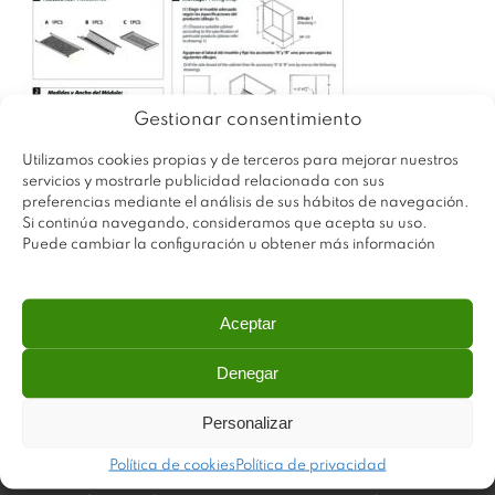
Gestionar consentimiento
Utilizamos cookies propias y de terceros para mejorar nuestros
servicios y mostrarle publicidad relacionada con sus
preferencias mediante el análisis de sus hábitos de navegación.
Si continúa navegando, consideramos que acepta su uso.
Puede cambiar la configuración u obtener más información
Aceptar
Denegar
Personalizar
Plastimodul tiene como objetivo ofrecer productos
Política de cookies
Política de privacidad
innovadores y de máxima calidad, invirtiendo con decisión