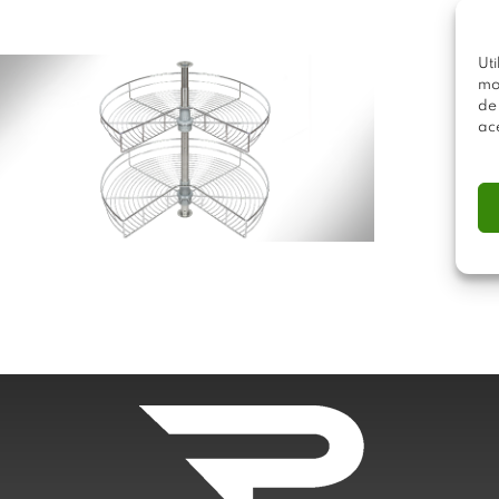
Uti
mo
de
Juego Bandejas Giratorias
ac
270°