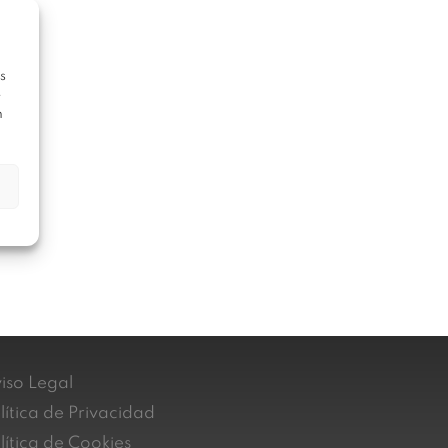
s
e
n
iso Legal
lítica de Privacidad
lítica de Cookies