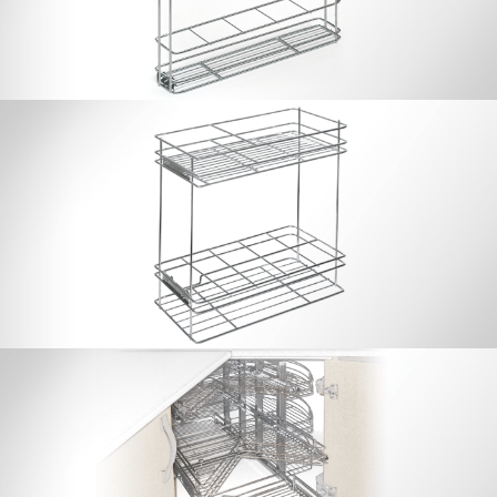
Universal Bottle-spice rack
Swiveling 270° with runners