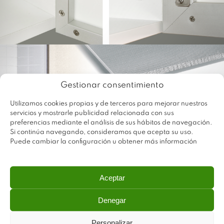
Gestionar consentimiento
Protectores, Esterilla y Laterales
campana
Utilizamos cookies propias y de terceros para mejorar nuestros
servicios y mostrarle publicidad relacionada con sus
preferencias mediante el análisis de sus hábitos de navegación.
Si continúa navegando, consideramos que acepta su uso.
Puede cambiar la configuración u obtener más información
Aceptar
Denegar
Pull-out corner unit (Right-Left)
Personalizar