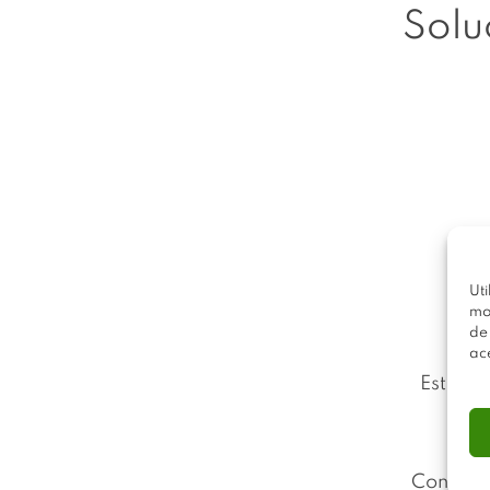
Solu
Uti
mo
de
ac
Este si
p
Con toda