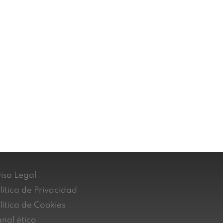
iso Legal
lítica de Privacidad
lítica de Cookies
nal ético