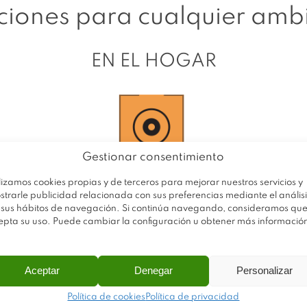
ciones para cualquier amb
EN EL HOGAR
Gestionar consentimiento
lizamos cookies propias y de terceros para mejorar nuestros servicios y
strarle publicidad relacionada con sus preferencias mediante el análisi
 sus hábitos de navegación. Si continúa navegando, consideramos qu
epta su uso. Puede cambiar la configuración u obtener más informació
stema está diseñado para el montaje de puertas de
Aceptar
Denegar
Personalizar
rincipalmente de tablero laminado o contrachapad
Política de cookies
Política de privacidad
 la gama de perfiles de aluminio podemos optar a 