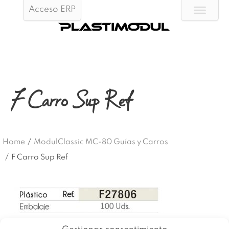
Acceso ERP
F Carro Sup Ref
Home
/
ModulClassic MC-80 Guías y Carros
/
F Carro Sup Ref