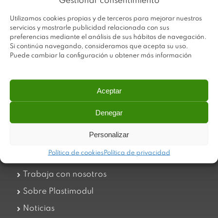
Gestionar consentimiento
Utilizamos cookies propias y de terceros para mejorar nuestros
servicios y mostrarle publicidad relacionada con sus
preferencias mediante el análisis de sus hábitos de navegación.
Si continúa navegando, consideramos que acepta su uso.
Puede cambiar la configuración u obtener más información
Aceptar
Plastimodul tiene como objetivo ofrecer productos
innovadores y de máxima calidad, invirtiendo con decisión
Denegar
en medios tecnológicos que permiten aportar soluciones
dinámicas y operativas. Utilizamos materiales de primera
Personalizar
calidad y el mejor servicio a nuestros clientes.
Política de cookies
Política de privacidad
Trabaja con nosotros
Sobre Plastimodul
Noticias