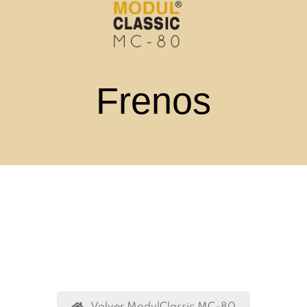
Frenos
Volver ModulClassic MC-80