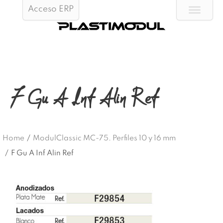
Acceso ERP
F Gu A Inf Alin Ref
Home
/
ModulClassic MC-75. Perfiles 10 y 16 mm
/
F Gu A Inf Alin Ref