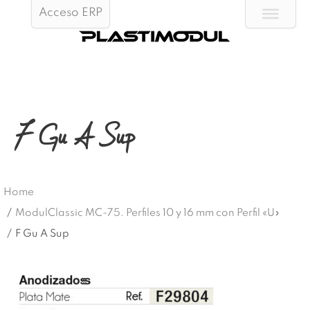
Acceso ERP
F Gu A Sup
Home
/
ModulClassic MC-75. Perfiles 10 y 16 mm con Perfil «U»
/
F Gu A Sup