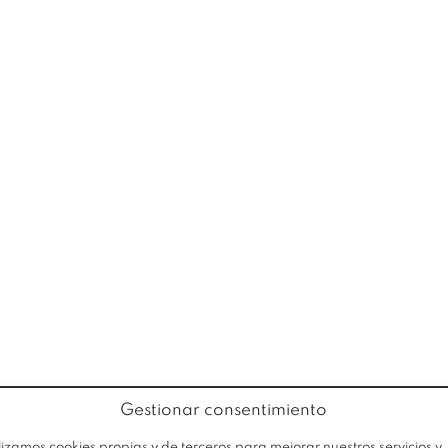
EMPRESA
PRODUCTOS
OFERTA
Gestionar consentimiento
Av
Trabaja con nosotros
lizamos cookies propias y de terceros para mejorar nuestros servicios y