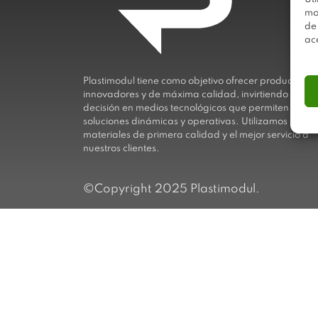
mo
de
ac
Plastimodul tiene como objetivo ofrecer productos
innovadores y de máxima calidad, invirtiendo con
decisión en medios tecnológicos que permiten aport
soluciones dinámicas y operativas. Utilizamos
materiales de primera calidad y el mejor servicio a
nuestros clientes.
©Copyright 2025 Plastimodul.