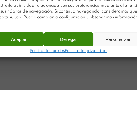
Po
strarle publicidad relacionada con sus preferencias mediante el análisi
Sobre Plastimodul
 sus hábitos de navegación. Si continúa navegando, consideramos qu
Po
Noticias
epta su uso. Puede cambiar la configuración u obtener más informació
Ca
Contacto
Ma
Aceptar
Denegar
Personalizar
ar
Política de cookies
Política de privacidad