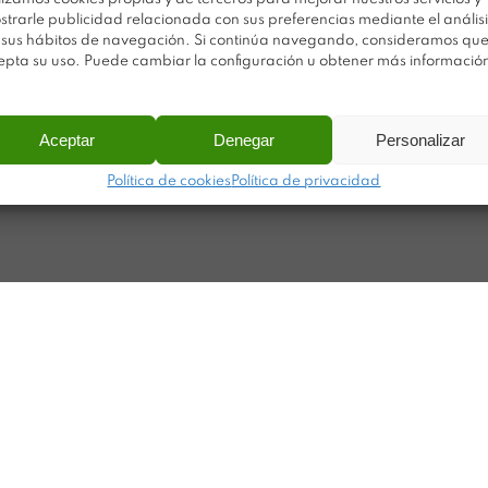
Po
strarle publicidad relacionada con sus preferencias mediante el análisi
Noticias
 sus hábitos de navegación. Si continúa navegando, consideramos qu
Ca
Contacto
epta su uso. Puede cambiar la configuración u obtener más informació
Ma
ar
Aceptar
Denegar
Personalizar
Política de cookies
Política de privacidad