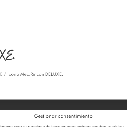
EMPRESA
PRODUCTOS
OFERTA
UXE.
E
/
Icono Mec.Rincon DELUXE.
Av
Trabaja con nosotros
Gestionar consentimiento
Po
Sobre Plastimodul
lizamos cookies propias y de terceros para mejorar nuestros servicios y