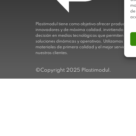
mo
de
ac
Plastimodul tiene como objetivo ofrecer productos
innovadores y de máxima calidad, invirtiendo con
decisión en medios tecnológicos que permiten aport
soluciones dinámicas y operativas. Utilizamos
materiales de primera calidad y el mejor servicio a
nuestros clientes.
©Copyright 2025 Plastimodul.