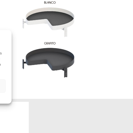
s
e
n