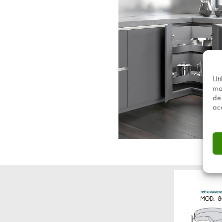
Uti
mo
de
ac