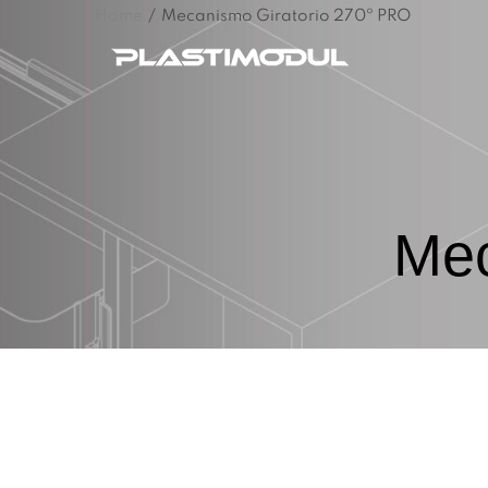
Home
/
Mecanismo Giratorio 270º PRO
Mec