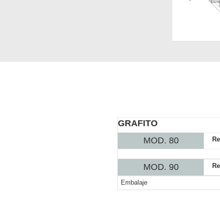
GRAFITO
MOD. 80
Re
MOD. 90
Re
Embalaje