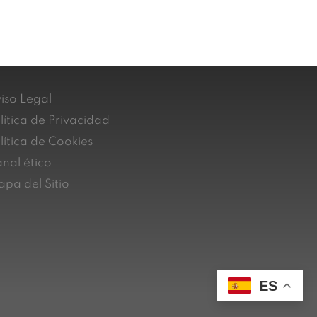
iso Legal
lítica de Privacidad
lítica de Cookies
nal ético
pa del Sitio
ES