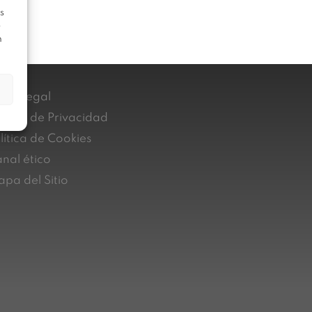
s
e
n
iso Legal
lítica de Privacidad
lítica de Cookies
nal ético
pa del Sitio