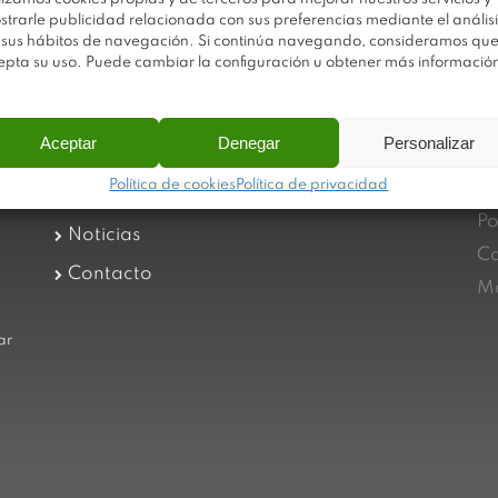
strarle publicidad relacionada con sus preferencias mediante el análisi
 sus hábitos de navegación. Si continúa navegando, consideramos qu
epta su uso. Puede cambiar la configuración u obtener más informació
Aceptar
Denegar
Personalizar
Av
Trabaja con nosotros
Política de cookies
Política de privacidad
Po
Sobre Plastimodul
Po
Noticias
Ca
Contacto
Ma
ar