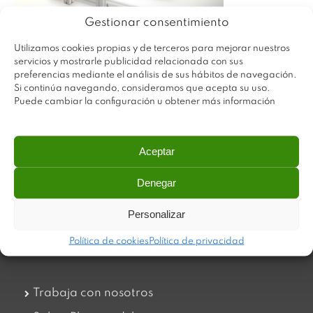
Gestionar consentimiento
Utilizamos cookies propias y de terceros para mejorar nuestros
servicios y mostrarle publicidad relacionada con sus
preferencias mediante el análisis de sus hábitos de navegación.
Si continúa navegando, consideramos que acepta su uso.
Puede cambiar la configuración u obtener más información
Aceptar
Denegar
Plastimodul tiene como objetivo ofrecer productos
innovadores y de máxima calidad, invirtiendo con decisión
en medios tecnológicos que permiten aportar soluciones
Personalizar
dinámicas y operativas. Utilizamos materiales de primera
calidad y el mejor servicio a nuestros clientes.
Política de cookies
Política de privacidad
Trabaja con nosotros