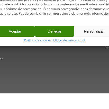
strarle publicidad relacionada con sus preferencias mediante el análisi
 sus hábitos de navegación. Si continúa navegando, consideramos qu
epta su uso. Puede cambiar la configuración u obtener más informació
Av
Trabaja con nosotros
Po
Sobre Plastimodul
Aceptar
Denegar
Personalizar
Po
Noticias
Ca
Política de cookies
Política de privacidad
Contacto
Ma
ar