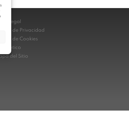
s
e
n
iso Legal
lítica de Privacidad
lítica de Cookies
nal ético
pa del Sitio