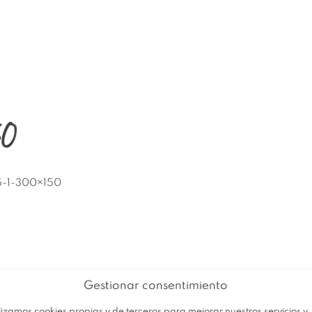
EMPRESA
PRODUCTOS
OFERTA
50
-1-300×150
Gestionar consentimiento
lizamos cookies propias y de terceros para mejorar nuestros servicios y