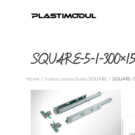
SQUARE-5-1-300×1
Home
/
Instrucciones Guías SQUARE
/
SQUARE-5
Uti