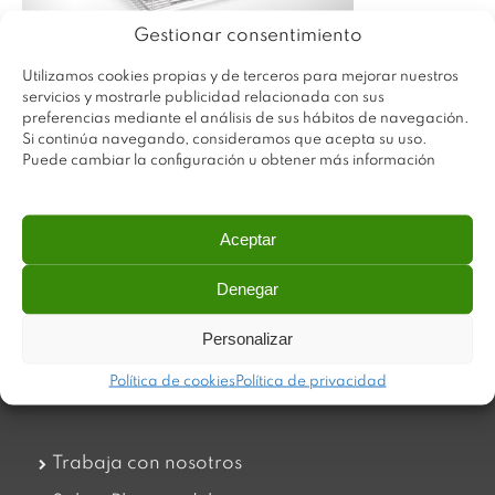
Gestionar consentimiento
Utilizamos cookies propias y de terceros para mejorar nuestros
servicios y mostrarle publicidad relacionada con sus
preferencias mediante el análisis de sus hábitos de navegación.
Si continúa navegando, consideramos que acepta su uso.
Puede cambiar la configuración u obtener más información
Aceptar
Denegar
Plastimodul tiene como objetivo ofrecer productos
innovadores y de máxima calidad, invirtiendo con decisión
en medios tecnológicos que permiten aportar soluciones
Personalizar
dinámicas y operativas. Utilizamos materiales de primera
calidad y el mejor servicio a nuestros clientes.
Política de cookies
Política de privacidad
Trabaja con nosotros