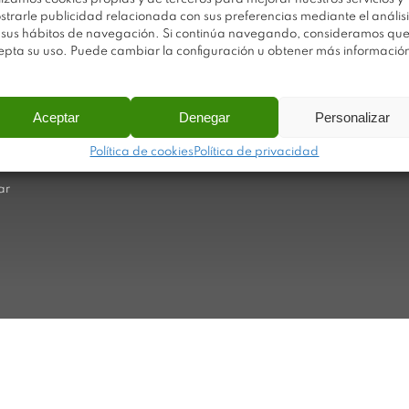
strarle publicidad relacionada con sus preferencias mediante el análisi
 sus hábitos de navegación. Si continúa navegando, consideramos qu
Av
Trabaja con nosotros
epta su uso. Puede cambiar la configuración u obtener más informació
Po
Sobre Plastimodul
Po
Noticias
Aceptar
Denegar
Personalizar
Ca
Contacto
Ma
Política de cookies
Política de privacidad
ar