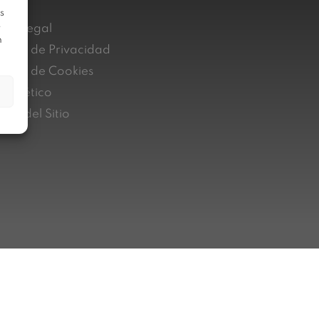
s
e
iso Legal
n
lítica de Privacidad
lítica de Cookies
nal ético
pa del Sitio