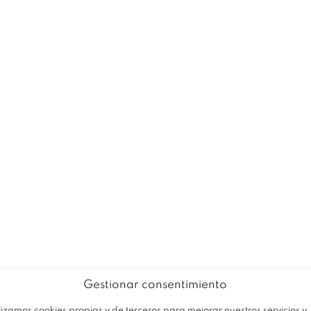
EMPRESA
PRODUCTOS
OFERTA
Gestionar consentimiento
lizamos cookies propias y de terceros para mejorar nuestros servicios y