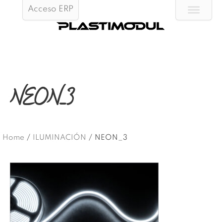
Acceso ERP
NEON_3
Home
/
ILUMINACIÓN
/
NEON_3