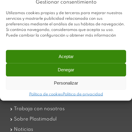
Gestionar consentimiento
Utilizamos cookies propias y de terceros para mejorar nuestros
servicios y mostrarle publicidad relacionada con sus
preferencias mediante el análisis de sus hábitos de navegación.
Si continúa navegando, consideramos que acepta su uso.
Puede cambiar la configuración u obtener más información
Aceptar
Plastimodul tiene como objetivo ofrecer productos
innovadores y de máxima calidad, invirtiendo con decisión
Denegar
en medios tecnológicos que permiten aportar soluciones
dinámicas y operativas. Utilizamos materiales de primera
Personalizar
calidad y el mejor servicio a nuestros clientes.
Política de cookies
Política de privacidad
Trabaja con nosotros
Sobre Plastimodul
Noticias