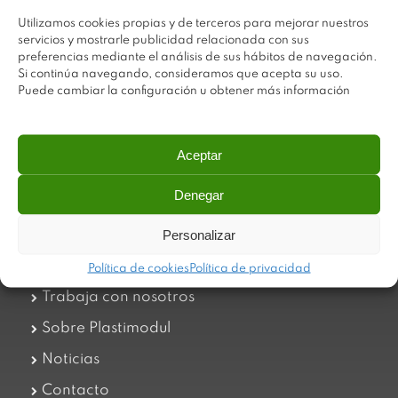
Utilizamos cookies propias y de terceros para mejorar nuestros
servicios y mostrarle publicidad relacionada con sus
preferencias mediante el análisis de sus hábitos de navegación.
Si continúa navegando, consideramos que acepta su uso.
Puede cambiar la configuración u obtener más información
Aceptar
Plastimodul tiene como objetivo ofrecer productos
innovadores y de máxima calidad, invirtiendo con decisión
Denegar
en medios tecnológicos que permiten aportar soluciones
dinámicas y operativas. Utilizamos materiales de primera
calidad y el mejor servicio a nuestros clientes.
Personalizar
Política de cookies
Política de privacidad
Trabaja con nosotros
Sobre Plastimodul
Noticias
Contacto