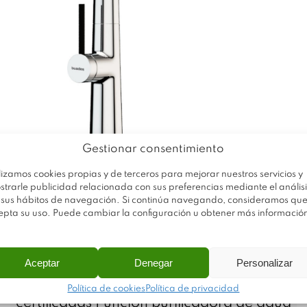
Gestionar consentimiento
lizamos cookies propias y de terceros para mejorar nuestros servicios y
Monomando fregadero purificador
strarle publicidad relacionada con sus preferencias mediante el análisi
 sus hábitos de navegación. Si continúa navegando, consideramos qu
caño alto
epta su uso. Puede cambiar la configuración u obtener más informació
Cartucho cerámico 35 mm
Caño giratorio
Aireador anti-calcáreo
Aceptar
Denegar
Personalizar
Conexiones flexibles 3/8” 360 mm
Política de cookies
Política de privacidad
certificadas Función purificadora de agua