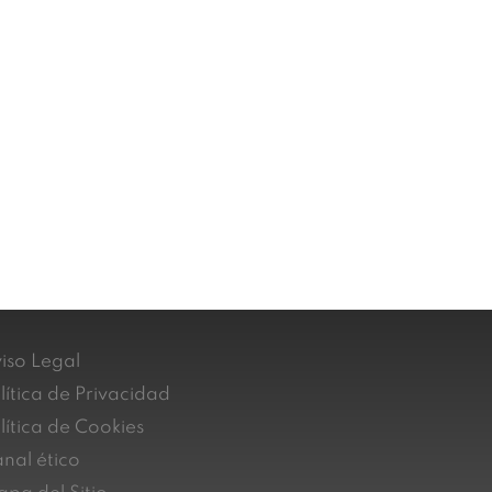
iso Legal
lítica de Privacidad
lítica de Cookies
nal ético