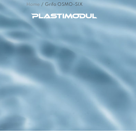
Home
/
Grifo OSMO-SIX