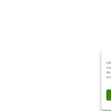
Uti
mo
de
ac