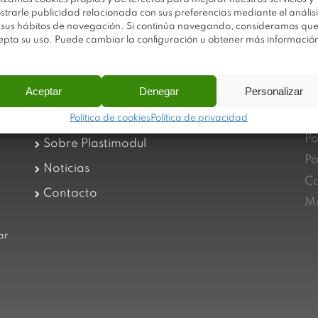
strarle publicidad relacionada con sus preferencias mediante el análisi
 sus hábitos de navegación. Si continúa navegando, consideramos qu
epta su uso. Puede cambiar la configuración u obtener más informació
Aceptar
Denegar
Personalizar
Av
Trabaja con nosotros
Política de cookies
Política de privacidad
Po
Sobre Plastimodul
Po
Noticias
Ca
Contacto
Ma
ar