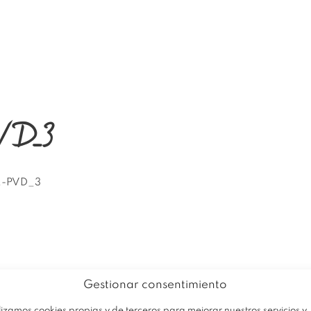
EMPRESA
PRODUCTOS
OFERTA
PVD_3
.-PVD_3
Gestionar consentimiento
lizamos cookies propias y de terceros para mejorar nuestros servicios y