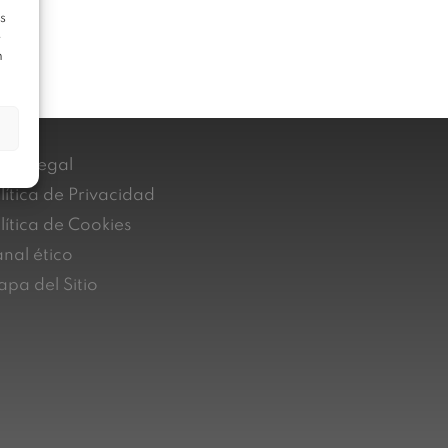
s
e
n
iso Legal
lítica de Privacidad
lítica de Cookies
nal ético
pa del Sitio